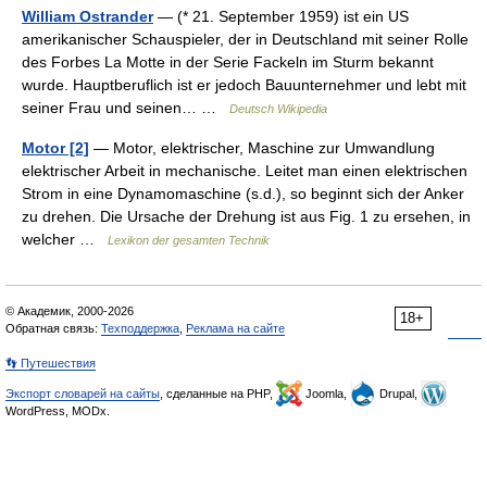
William Ostrander
— (* 21. September 1959) ist ein US
amerikanischer Schauspieler, der in Deutschland mit seiner Rolle
des Forbes La Motte in der Serie Fackeln im Sturm bekannt
wurde. Hauptberuflich ist er jedoch Bauunternehmer und lebt mit
seiner Frau und seinen… …
Deutsch Wikipedia
Motor [2]
— Motor, elektrischer, Maschine zur Umwandlung
elektrischer Arbeit in mechanische. Leitet man einen elektrischen
Strom in eine Dynamomaschine (s.d.), so beginnt sich der Anker
zu drehen. Die Ursache der Drehung ist aus Fig. 1 zu ersehen, in
welcher …
Lexikon der gesamten Technik
© Академик, 2000-2026
18+
Обратная связь:
Техподдержка
,
Реклама на сайте
👣 Путешествия
Экспорт словарей на сайты
, сделанные на PHP,
Joomla,
Drupal,
WordPress, MODx.