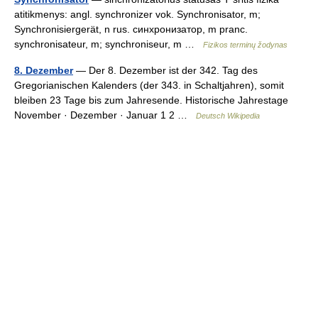
atitikmenys: angl. synchronizer vok. Synchronisator, m;
Synchronisiergerät, n rus. синхронизатор, m pranc.
synchronisateur, m; synchroniseur, m …
Fizikos terminų žodynas
8. Dezember
— Der 8. Dezember ist der 342. Tag des
Gregorianischen Kalenders (der 343. in Schaltjahren), somit
bleiben 23 Tage bis zum Jahresende. Historische Jahrestage
November · Dezember · Januar 1 2 …
Deutsch Wikipedia