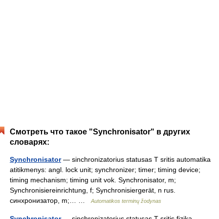
Смотреть что такое "Synchronisator" в других
словарях:
Synchronisator
— sinchronizatorius statusas T sritis automatika
atitikmenys: angl. lock unit; synchronizer; timer; timing device;
timing mechanism; timing unit vok. Synchronisator, m;
Synchronisiereinrichtung, f; Synchronisiergerät, n rus.
синхронизатор, m;… …
Automatikos terminų žodynas
Synchronisator
— sinchronizatorius statusas T sritis fizika