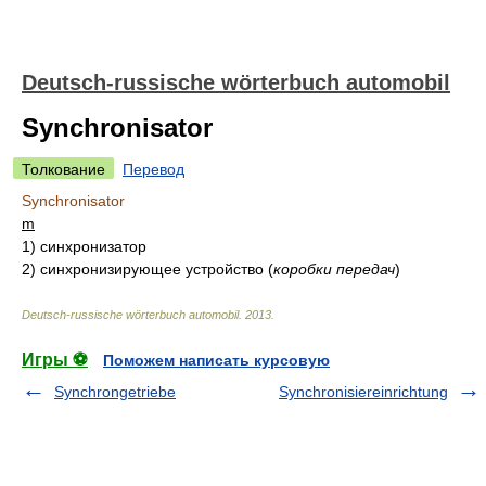
Deutsch-russische wörterbuch automobil
Synchronisator
Толкование
Перевод
Synchronisator
m
1)
синхронизатор
2)
синхронизирующее устройство
(
коробки передач
)
Deutsch-russische wörterbuch automobil
.
2013
.
Игры ⚽
Поможем написать курсовую
Synchrongetriebe
Synchronisiereinrichtung